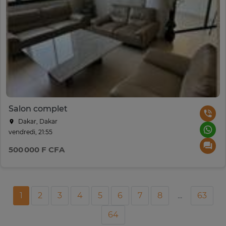
Salon complet
Dakar, Dakar
vendredi, 21:55
500 000 F CFA
1
2
3
4
5
6
7
8
...
63
64