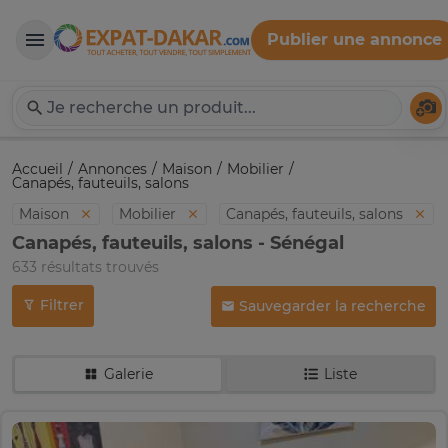
Publier une annonce
Expat-Dakar
Té
Accueil
Annonces
Maison
Mobilier
Canapés, fauteuils, salons
Maison
Mobilier
Canapés, fauteuils, salons
Canapés, fauteuils, salons - Sénégal
633 résultats trouvés
Filtrer
Sauvegarder la recherche
Galerie
Liste