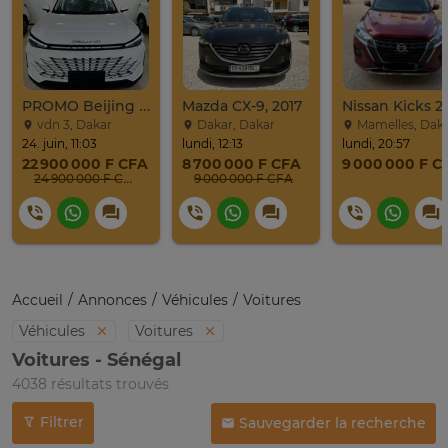
PROMO Beijing X7 / 2025
Mazda CX-9, 2017
Nissan Kicks 2
vdn 3, Dakar
Dakar, Dakar
Mamelles, Dak
24. juin, 11:03
lundi, 12:13
lundi, 20:57
22 900 000 F CFA
8 700 000 F CFA
9 000 000 F C
24 900 000 F CFA
9 000 000 F CFA
Accueil
Annonces
Véhicules
Voitures
Véhicules
Voitures
Voitures - Sénégal
4038 résultats trouvés
Filtrer
Sauvegarder la recherche