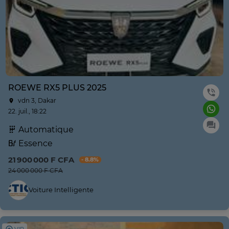
ROEWE RX5 PLUS 2025
vdn 3, Dakar
22. juil., 18:22
Automatique
Essence
21 900 000 F CFA
- 8.8%
24 000 000 F CFA
Voiture Intelligente