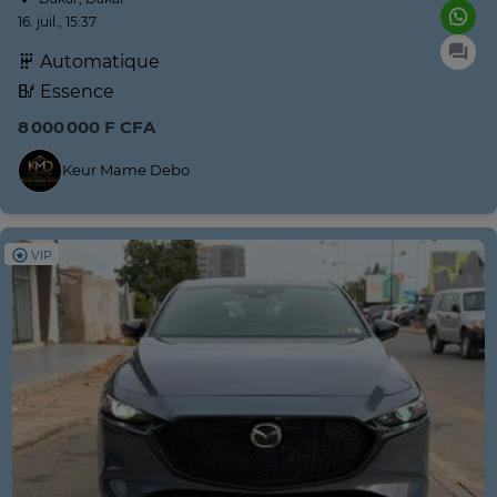
16. juil., 15:37
Automatique
Essence
8 000 000 F CFA
Keur Mame Debo
VIP