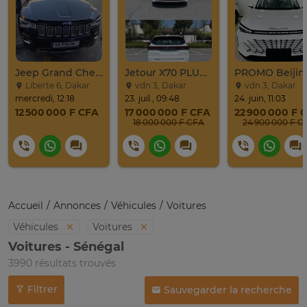
Jeep Grand Cherokee Overland 2019 À Vendre
Jetour X70 PLUS 2024
Liberte 6, Dakar
vdn 3, Dakar
vdn 3, Dakar
mercredi, 12:18
23. juil., 09:48
24. juin, 11:03
12 500 000 F CFA
17 000 000 F CFA
22 900 000 F 
18 000 000 F CFA
24 900 0
Accueil
Annonces
Véhicules
Voitures
Véhicules
Voitures
Voitures - Sénégal
3990 résultats trouvés
Filtrer
Sauvegarder la recherche