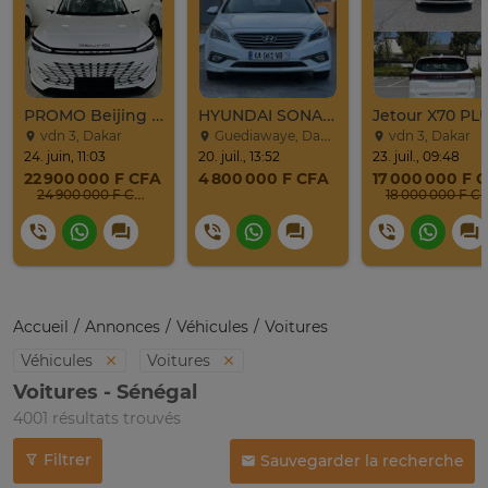
PROMO Beijing X7 / 2025
HYUNDAI SONATA 2016
vdn 3, Dakar
Guediawaye, Dakar
vdn 3, Dakar
24. juin, 11:03
20. juil., 13:52
23. juil., 09:48
22 900 000 F CFA
4 800 000 F CFA
17 000 000 F 
24 900 000 F CFA
18 000 000 F C
Accueil
Annonces
Véhicules
Voitures
Véhicules
Voitures
Voitures - Sénégal
4001 résultats trouvés
Filtrer
Sauvegarder la recherche