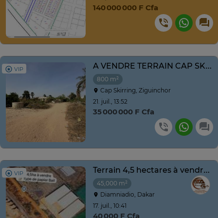
140 000 000 F Cfa
A VENDRE TERRAIN CAP SKIRRING 800m2
VIP
800 m²
Cap Skirring, Ziguinchor
21. juil., 13:52
35 000 000 F Cfa
Terrain 4,5 hectares à vendre à Diamniadio
VIP
45,000 m²
Diamniadio, Dakar
17. juil., 10:41
40 000 F Cfa