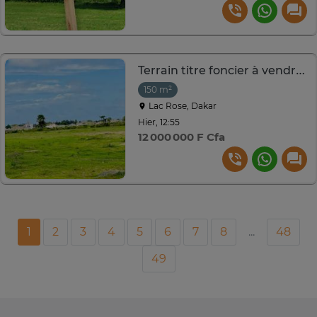
Terrain titre foncier à vendre à lac rose
150 m²
Lac Rose, Dakar
Hier, 12:55
12 000 000 F Cfa
1
2
3
4
5
6
7
8
...
48
49