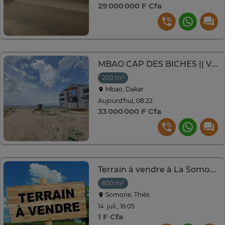
29 000 000 F Cfa
MBAO CAP DES BICHES || VUE MER || TITRE FONCIER INDIVIDUEL
200 m²
Mbao, Dakar
Aujourd'hui, 08:22
33 000 000 F Cfa
Terrain à vendre à La Somone
600 m²
Somone, Thiès
14. juil., 16:05
1 F Cfa